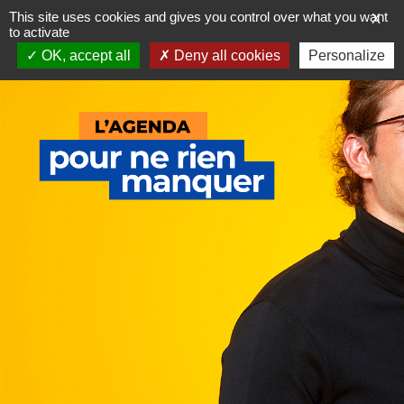
Skip
This site uses cookies and gives you control over what you want
X
to
to activate
content
OK, accept all
Deny all cookies
Personalize